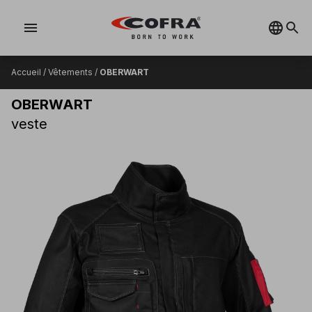
menu
Accueil
/
Vêtements
/
OBERWART
OBERWART
veste