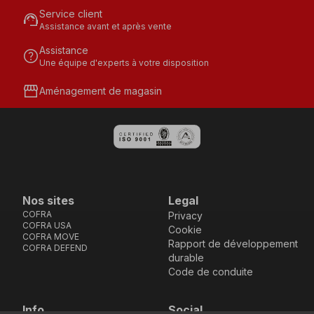
Service client
support_agent
Assistance avant et après vente
Assistance
help
Une équipe d'experts à votre disposition
storefront
Aménagement de magasin
Nos sites
Legal
COFRA
Privacy
COFRA USA
Cookie
COFRA MOVE
Rapport de développement
COFRA DEFEND
durable
Code de conduite
Info
Social