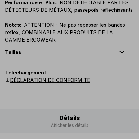
Performance et Plus
:
NON DÉTECTABLE PAR LES
DÉTECTEURS DE MÉTAUX, passepoils réfléchissants
Notes
:
ATTENTION - Ne pas repasser les bandes
reflex, COMBINABLE AUX PRODUITS DE LA
GAMME ERGOWEAR
expand_less
Tailles
EU
:
S
-
4XL
E
:
XS
-
3XL
F
:
S
-
4XL
D
:
S
-
4XL
Téléchargement
Scandinavian
:
S
-
4XL
UK
:
S
-
4XL
US
:
S
-
4XL
download
DÉCLARATION DE CONFORMITÉ
Détails
Afficher les détails