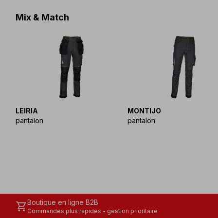
Mix & Match
LEIRIA
MONTIJO
pantalon
pantalon
Boutique en ligne B2B
shopping_cart
Commandes plus rapides - gestion prioritaire