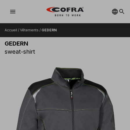
menu
Accueil
/
Vêtements
/
GEDERN
GEDERN
sweat-shirt