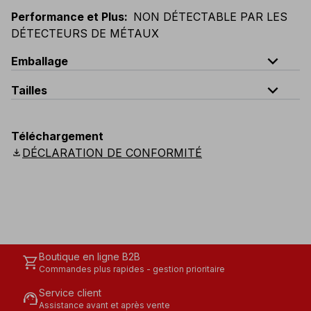
Performance et Plus
:
NON DÉTECTABLE PAR LES
DÉTECTEURS DE MÉTAUX
expand_less
Emballage
expand_less
Tailles
Code
Quantité
unique
V123-0-B0
quantité par sachet : 5 pièces
Téléchargement
download
DÉCLARATION DE CONFORMITÉ
Boutique en ligne B2B
shopping_cart
Commandes plus rapides - gestion prioritaire
Service client
support_agent
Assistance avant et après vente