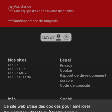
Assistance
help
Une équipe d'experts à votre disposition
storefront
Aménagement de magasin
Nos sites
Legal
COFRA
Privacy
COFRA USA
Cookie
COFRA MOVE
Rapport de développement
COFRA DEFEND
durable
Code de conduite
Info
Social
Via dell’Euro 53-57-59,
Facebook
Instagram
Youtube
LinkedIn
Ce site web utilise des cookies pour améliorer
location_on
76121 Barletta - BT -
ITALIA