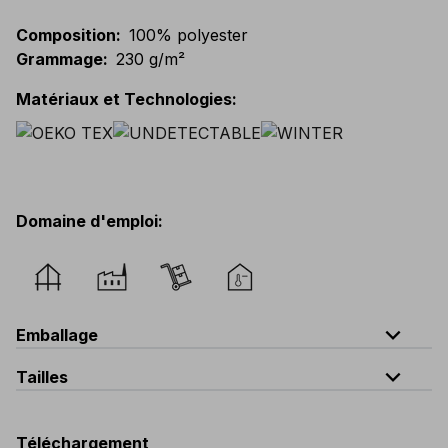
Composition
:
100% polyester
Grammage
:
230 g/m²
Matériaux et Technologies
:
Domaine d'emploi
:
expand_less
Emballage
expand_less
Tailles
Code
Quantité
unique
V319-0-B3
quantité par sachet : 5 pièces
Téléchargement