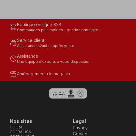
Boutique en ligne B2B
shopping_cart
Commandes plus rapides - gestion prioritaire
Service client
support_agent
Assistance avant et après vente
Assistance
help
Une équipe d'experts à votre disposition
storefront
Aménagement de magasin
Nos sites
Legal
COFRA
Privacy
COFRA USA
Cookie