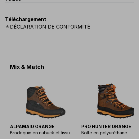
Code
Quantité
unique
V144-0-B0
quantité par sachet : 5 pièces
Téléchargement
download
DÉCLARATION DE CONFORMITÉ
Mix & Match
ALPAMAIO ORANGE
PRO HUNTER ORANGE
Brodequin en nubuck et tissu
Botte en polyuréthane