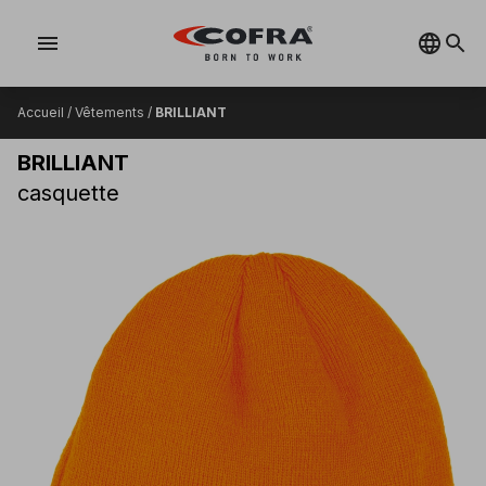
menu
Accueil
/
Vêtements
/
BRILLIANT
BRILLIANT
casquette