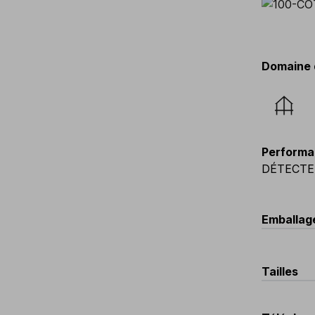
Domaine 
Performa
DÉTECTE
Emballag
Co
Tailles
V033-
EU
:
S
-
3