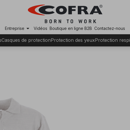
arrow_drop_down
Entreprise
Vidéos
Boutique en ligne B2B
Contactez-nous
s
Casques de protection
Protection des yeux
Protection respi