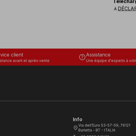
Téléchar
US
:
S
-
3
download
DÉCLA
vice client
Assistance
help
stance avant et après vente
Une équipe d'experts à votr
Info
Via dell’Euro 53-57-59, 76121
location_on
Barletta - BT - ITALIA