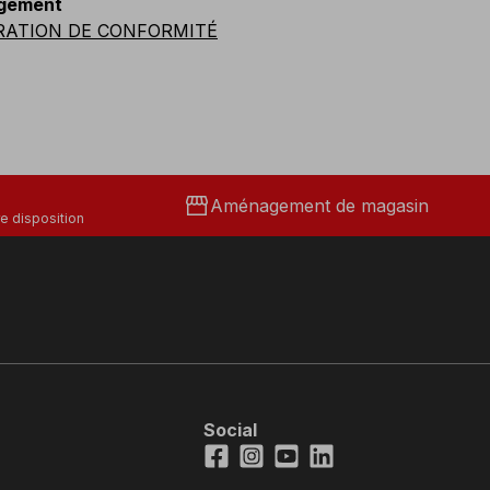
gement
XL
RATION DE CONFORMITÉ
storefront
Aménagement de magasin
e disposition
Social
Facebook
Instagram
Youtube
LinkedIn