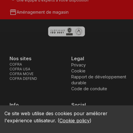
Une équipe d'experts à votre disposition
storefront
Aménagement de magasin
Nos sites
Legal
COFRA
Privacy
COFRA USA
Cookie
COFRA MOVE
Rapport de développement
COFRA DEFEND
durable
Code de conduite
Info
Social
Via dell’Euro 53-57-59,
Facebook
Instagram
Youtube
LinkedIn
Ce site web utilise des cookies pour améliorer
location_on
76121 Barletta - BT -
l'expérience utilisateur.
(
Cookie policy
)
ITALIA
call
+39.0883.341411