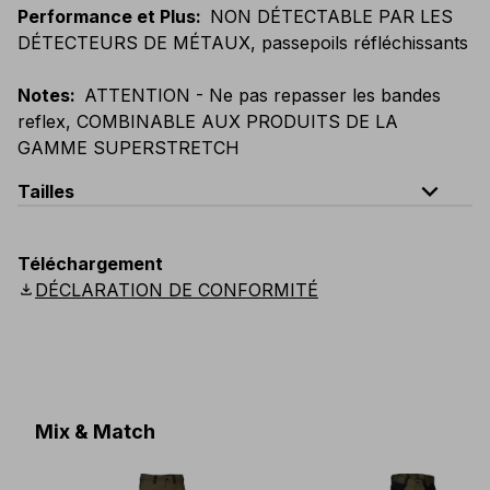
Performance et Plus
:
NON DÉTECTABLE PAR LES
DÉTECTEURS DE MÉTAUX, passepoils réfléchissants
Notes
:
ATTENTION - Ne pas repasser les bandes
reflex, COMBINABLE AUX PRODUITS DE LA
GAMME SUPERSTRETCH
expand_less
Tailles
EU
:
44
-
64
E
:
46
-
66
F
:
42
-
62
D
:
44
-
64
Téléchargement
Scandinavian
:
44
-
64
UK
:
35
-
50
US
:
35
-
50
download
DÉCLARATION DE CONFORMITÉ
Mix & Match