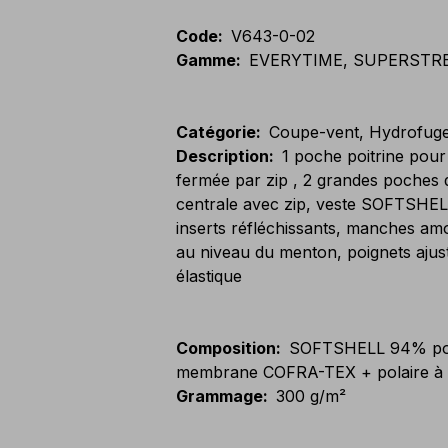
Code
:
V643-0-02
Gamme
:
EVERYTIME, SUPERSTR
Catégorie
:
Coupe-vent, Hydrofug
Description
:
1 poche poitrine pou
fermée par zip , 2 grandes poches 
centrale avec zip, veste SOFTSHELL 
inserts réfléchissants, manches amo
au niveau du menton, poignets ajust
élastique
Composition
:
SOFTSHELL 94% poly
membrane COFRA-TEX + polaire à l'
Grammage
:
300 g/m²