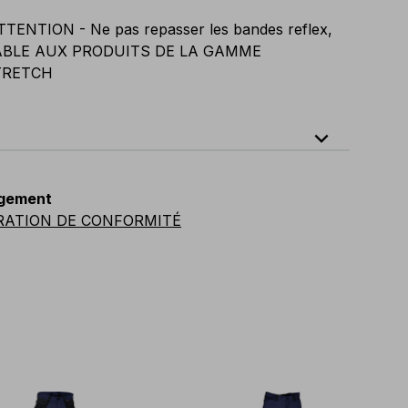
TTENTION - Ne pas repasser les bandes reflex,
BLE AUX PRODUITS DE LA GAMME
TRETCH
expand_less
64
E
:
46
-
66
F
:
42
-
62
D
:
44
-
64
gement
vian
:
44
-
64
UK
:
35
-
50
US
:
35
-
50
RATION DE CONFORMITÉ