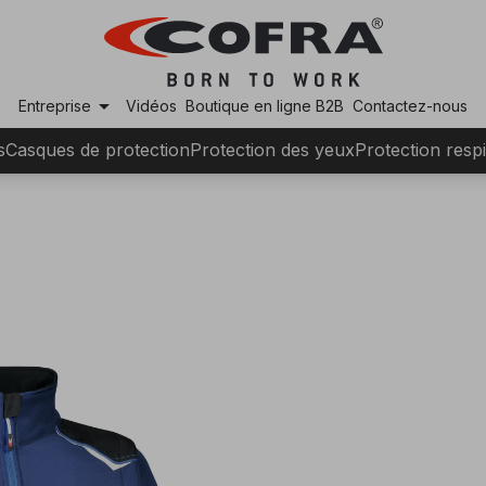
arrow_drop_down
Entreprise
Vidéos
Boutique en ligne B2B
Contactez-nous
s
Casques de protection
Protection des yeux
Protection respi