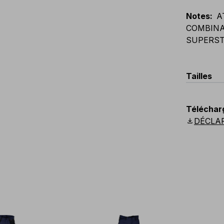
Notes
:
A
COMBINA
SUPERS
Tailles
EU
:
44
-
Téléchar
Scandina
download
DÉCLA