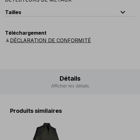
expand_less
Tailles
EU
:
S
-
4XL
E
:
XS
-
3XL
F
:
S
-
4XL
D
:
S
-
4XL
Téléchargement
Scandinavian
:
S
-
4XL
UK
:
S
-
4XL
US
:
S
-
4XL
download
DÉCLARATION DE CONFORMITÉ
Détails
Afficher les détails
Produits similaires