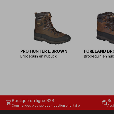
PRO HUNTER L.BROWN
FORELAND B
Brodequin en nubuck
Brodequin en nu
Boutique en ligne B2B
Ser
shopping_cart
support_agent
Commandes plus rapides - gestion prioritaire
Assi