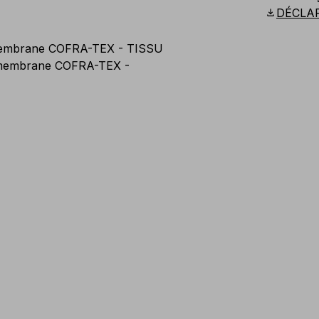
Scandina
download
DÉCLA
membrane COFRA-TEX - TISSU
membrane COFRA-TEX -