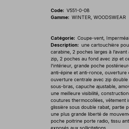
Code
:
V551-0-08
Gamme
:
WINTER, WOODSWEAR
Catégorie
:
Coupe-vent, Imperméa
Description
:
une cartouchière pour
carabine, 2 poches larges à l’avant
zip, 2 poches au fond avec zip et c
l'intérieur, grande poche postérie
anti-épine et anti-ronce, ouverture 
ouverture centrale avec zip double 
sous-bras, capuche ajustable, amo
une meilleure visibilité, construct
coutures thermocollées, vêtement 
glissière sous double rabat, partie 
une plus grande liberté de mouveme
poche poitrine porte radio, tissu ant
exposés aux sollicitations