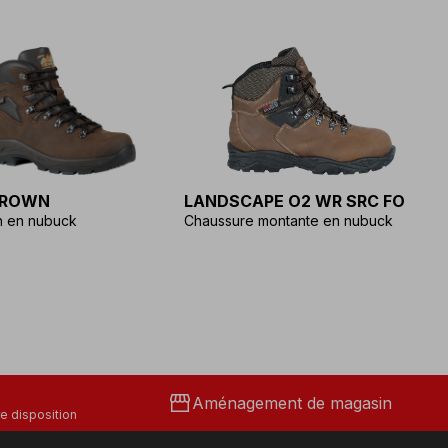
BROWN
LANDSCAPE O2 WR SRC FO
W
n en nubuck
Chaussure montante en nubuck
p
storefront
Aménagement de magasin
e disposition