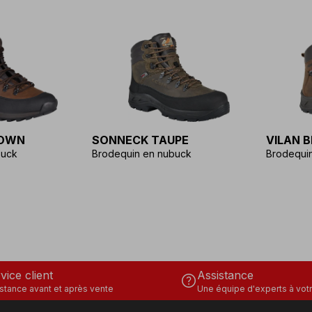
ROWN
SONNECK TAUPE
VILAN 
buck
Brodequin en nubuck
Brodequi
vice client
Assistance
help
stance avant et après vente
Une équipe d'experts à votr