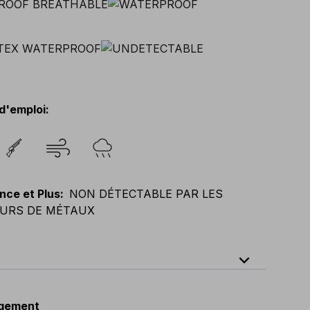
d'emploi
:
nce et Plus
:
NON DÉTECTABLE PAR LES
URS DE MÉTAUX
expand_less
64
E
:
46
-
66
F
:
42
-
62
D
:
44
-
64
gement