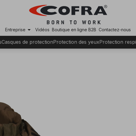
arrow_drop_down
Entreprise
Vidéos
Boutique en ligne B2B
Contactez-nous
s
Casques de protection
Protection des yeux
Protection respi