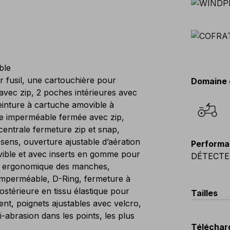
ble
 fusil, une cartouchière pour
Domaine 
 avec zip, 2 poches intérieures avec
einture à cartuche amovible à
ure imperméable fermée avec zip,
centrale fermeture zip et snap,
sens, ouverture ajustable d’aération
Performa
vible et avec inserts en gomme pour
DÉTECTE
ion ergonomique des manches,
imperméable, D-Ring, fermeture à
postérieure en tissu élastique pour
Tailles
nt, poignets ajustables avec velcro,
i-abrasion dans les points, les plus
EU
:
44
-
Téléchar