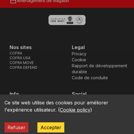
storefront
Aménagement de magasin
Nos sites
Legal
COFRA
Privacy
COFRA USA
Cookie
COFRA MOVE
Rapport de développement
COFRA DEFEND
durable
Code de conduite
Info
Social
Via dell’Euro 53-57-59,
Facebook
Instagram
Youtube
LinkedIn
Ce site web utilise des cookies pour améliorer
location_on
76121 Barletta - BT -
l'expérience utilisateur.
(
Cookie policy
)
ITALIA
call
+39.0883.341411
Refuser
Accepter
COFRA S.r.l. Partita Iva IT02850580727