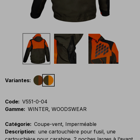
Variantes
:
Code
:
V551-0-04
Gamme
:
WINTER, WOODSWEAR
Catégorie
:
Coupe-vent, Imperméable
Description
:
une cartouchière pour fusil, une
cartouchière pour carabine, 2 poches larges à l’avant