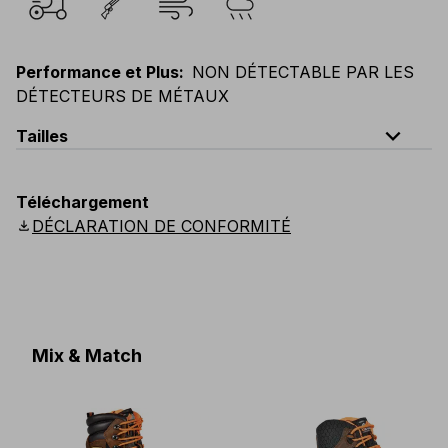
Performance et Plus
:
NON DÉTECTABLE PAR LES
DÉTECTEURS DE MÉTAUX
expand_less
Tailles
EU
:
44
-
64
E
:
46
-
66
F
:
42
-
62
D
:
44
-
64
Téléchargement
Scandinavian
:
44
-
64
UK
:
35
-
50
US
:
35
-
50
download
DÉCLARATION DE CONFORMITÉ
Mix & Match