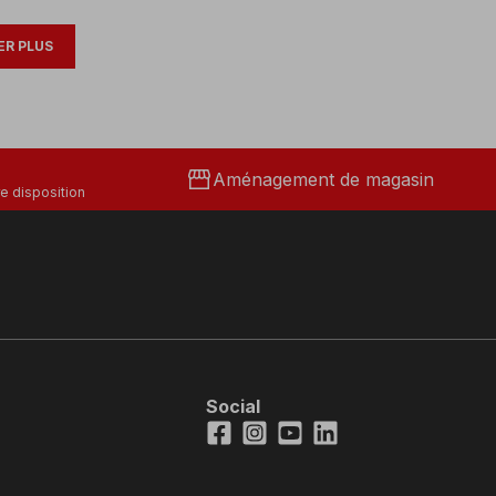
R PLUS
storefront
Aménagement de magasin
e disposition
Social
Facebook
Instagram
Youtube
LinkedIn