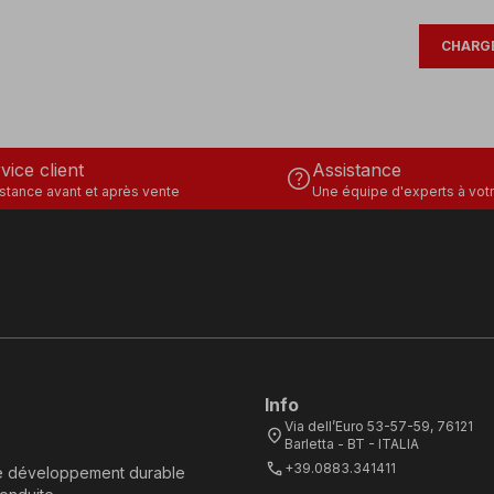
CHARGE
vice client
Assistance
help
stance avant et après vente
Une équipe d'experts à votr
Info
Via dell’Euro 53-57-59, 76121
location_on
Barletta - BT - ITALIA
call
+39.0883.341411
e développement durable