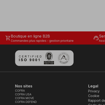
Boutique en ligne B2B
Ser
shopping_cart
support_agent
Commandes plus rapides - gestion prioritaire
Assi
Nos sites
Legal
COFRA
Privacy
COFRA USA
Cookie
COFRA MOVE
Rapport d
COFRA DEFEND