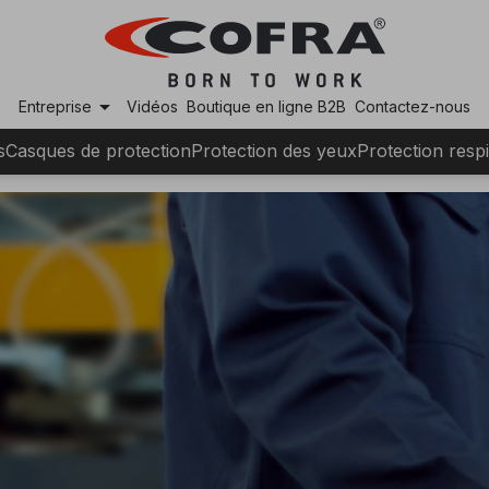
arrow_drop_down
Entreprise
Vidéos
Boutique en ligne B2B
Contactez-nous
s
Casques de protection
Protection des yeux
Protection respi